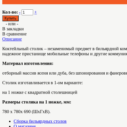
3 456.00 BYN
Кол-во:
-
+
- или -
В закладки
В сравнение
Описание
Коктейльный столик – незаменимый предмет в бильярдной комн
надежное пристанище мобильные телефоны и другие коммуник
Материал изготовления:
отборный массив ясеня или дуба, без шпонирования и фанеров
Столик изготавливается в 1-ом варианте:
на 1 ножке с квадратной столешницей
Размеры столика на 1 ножке, мм:
780 х 780х 690 (ШхГхВ).
Сборка бильярдных столов
О магазине