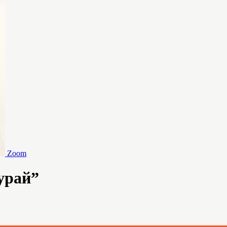
Zoom
урай”