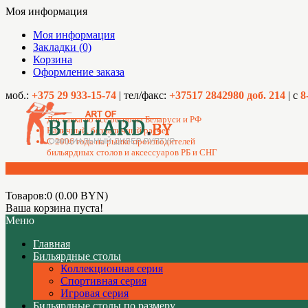
Моя информация
Моя информация
Закладки (0)
Корзина
Оформление заказа
моб.:
+375 29 933-15-74
| тел/факс:
+37517 2842980 доб. 214
| с
8
Доставка во все регионы Беларуси и РФ
Наличный, безналичный расчет
C 2006 года на рынке производителей
бильярдных столов и аксессуаров РБ и СНГ
Товаров:0 (0.00 BYN)
Ваша корзина пуста!
Меню
Главная
Бильярдные столы
Коллекционная серия
Спортивная серия
Игровая серия
Бильярдные столы по размеру