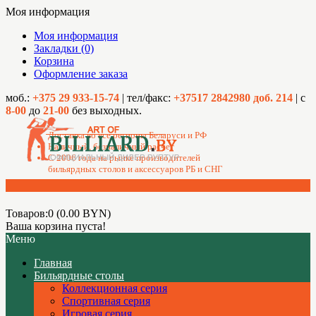
Моя информация
Моя информация
Закладки (0)
Корзина
Оформление заказа
моб.:
+375 29 933-15-74
| тел/факс:
+37517 2842980 доб. 214
| с
8-00
до
21-00
без выходных.
Доставка во все регионы Беларуси и РФ
Наличный, безналичный расчет
C 2006 года на рынке производителей
бильярдных столов и аксессуаров РБ и СНГ
Товаров:0 (0.00 BYN)
Ваша корзина пуста!
Меню
Главная
Бильярдные столы
Коллекционная серия
Спортивная серия
Игровая серия