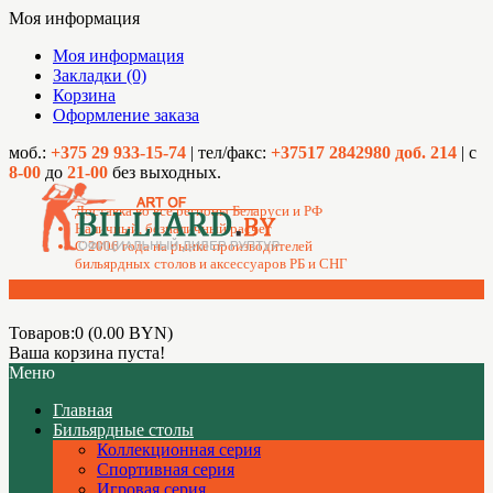
Моя информация
Моя информация
Закладки (0)
Корзина
Оформление заказа
моб.:
+375 29 933-15-74
| тел/факс:
+37517 2842980 доб. 214
| с
8-00
до
21-00
без выходных.
Доставка во все регионы Беларуси и РФ
Наличный, безналичный расчет
C 2006 года на рынке производителей
бильярдных столов и аксессуаров РБ и СНГ
Товаров:0 (0.00 BYN)
Ваша корзина пуста!
Меню
Главная
Бильярдные столы
Коллекционная серия
Спортивная серия
Игровая серия