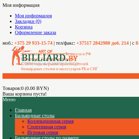
Моя информация
Моя информация
Закладки (0)
Корзина
Оформление заказа
моб.:
+375 29 933-15-74
| тел/факс:
+37517 2842980 доб. 214
| с
8
Доставка во все регионы Беларуси и РФ
Наличный, безналичный расчет
C 2006 года на рынке производителей
бильярдных столов и аксессуаров РБ и СНГ
Товаров:0 (0.00 BYN)
Ваша корзина пуста!
Меню
Главная
Бильярдные столы
Коллекционная серия
Спортивная серия
Игровая серия
Бильярдные столы по размеру