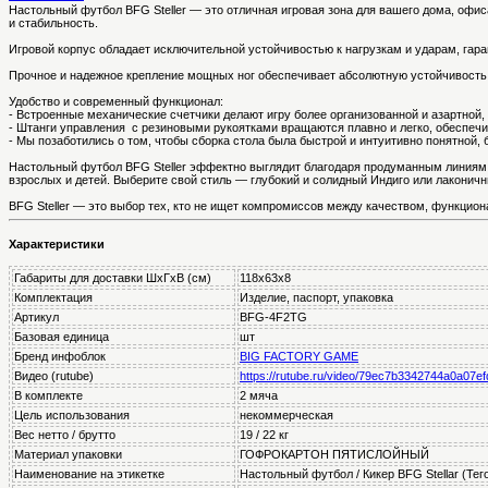
Настольный футбол BFG Steller — это отличная игровая зона для вашего дома, офиса
и стабильность.
Игровой корпус обладает исключительной устойчивостью к нагрузкам и ударам, гар
Прочное и надежное крепление мощных ног обеспечивает абсолютную устойчивость 
Удобство и современный функционал:
- Встроенные механические счетчики делают игру более организованной и азартной,
- Штанги управления с резиновыми рукоятками вращаются плавно и легко, обеспечив
- Мы позаботились о том, чтобы сборка стола была быстрой и интуитивно понятной, 
Настольный футбол BFG Steller эффектно выглядит благодаря продуманным линиям 
взрослых и детей. Выберите свой стиль — глубокий и солидный Индиго или лаконичн
BFG Steller — это выбор тех, кто не ищет компромиссов между качеством, функцион
Характеристики
Габариты для доставки ШхГхВ (см)
118х63х8
Комплектация
Изделие, паспорт, упаковка
Артикул
BFG-4F2TG
Базовая единица
шт
Бренд инфоблок
BIG FACTORY GAME
Видео (rutube)
https://rutube.ru/video/79ec7b3342744a0a07ef
В комплекте
2 мяча
Цель использования
некоммерческая
Вес нетто / брутто
19 / 22 кг
Материал упаковки
ГОФРОКАРТОН ПЯТИСЛОЙНЫЙ
Наименование на этикетке
Настольный футбол / Кикер BFG Stellar (Тег