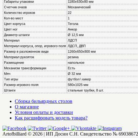
Габариты упаковки
1180х630х80 мм
Счетчик очков
Механический
Количество игроков
22
Кол-во мест
1
Цвет корпуса
Тегола
Цвет ног
Анкор
Диаметр штанги
Ø 12,5 мм
Материал
ЛДСП
Материал корпуса, опор, игрового поля
ЛДСП, ДВП
Размер в разложенном виде
1260х650х800 мм
Материал рукояток
резина
Размещение
напольное
Механизм трансформации
Есть
Мяч
Ø 32 мм
Тип игры
футбол \ кикер
Размер игрового поля
580х1025 мм
Штанги
стальные трубки, 8 шт.
Сборка бильярдных столов
О магазине
Условия оплаты и доставки
Как расшифровать модель товара?
Artofbilliard © 2026 | ИП Досин С.Н. Свидетельство № 69038