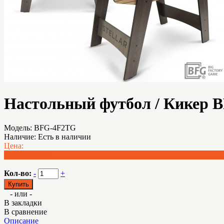
Настольный футбол / Кикер BF
Модель:
BFG-4F2TG
Наличие:
Есть в наличии
Цена:
1 069.00 BYN
Кол-во:
-
+
- или -
В закладки
В сравнение
Описание