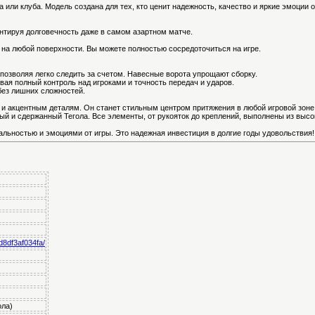
 или клуба. Модель создана для тех, кто ценит надежность, качество и яркие эмоции 
антируя долговечность даже в самом азартном матче.
на любой поверхности. Вы можете полностью сосредоточиться на игре.
 позволяя легко следить за счетом. Навесные ворота упрощают сборку.
ая полный контроль над игроками и точность передач и ударов.
без лишних сложностей.
и акцентным деталям. Он станет стильным центром притяжения в любой игровой зон
ый и сдержанный Тегола. Все элементы, от рукояток до креплений, выполнены из высо
альностью и эмоциями от игры. Это надежная инвестиция в долгие годы удовольствия!
d8df3af034fa/
ола)