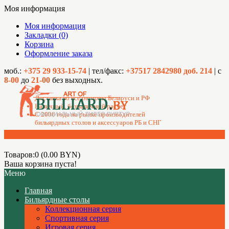
Моя информация
Моя информация
Закладки (0)
Корзина
Оформление заказа
моб.:
+375 29 933-15-74
| тел/факс:
+37517 2842980 доб. 214
| с
8-00
до
21-00
без выходных.
Доставка во все регионы Беларуси и РФ
Наличный, безналичный расчет
C 2006 года на рынке производителей
бильярдных столов и аксессуаров РБ и СНГ
Товаров:0 (0.00 BYN)
Ваша корзина пуста!
Меню
Главная
Бильярдные столы
Коллекционная серия
Спортивная серия
Игровая серия