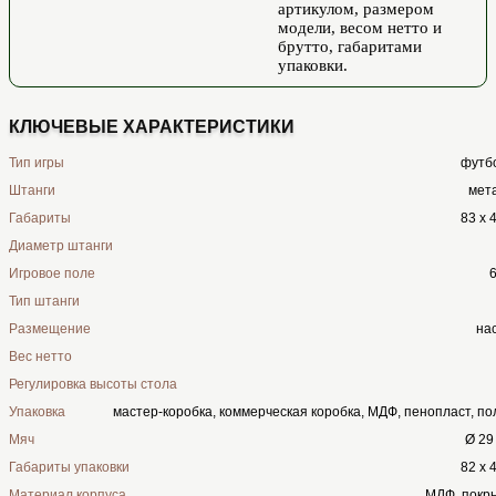
артикулом, размером
модели, весом нетто и
брутто, габаритами
упаковки.
КЛЮЧЕВЫЕ ХАРАКТЕРИСТИКИ
Тип игры
футбо
Штанги
мета
Габариты
83 х 
Диаметр штанги
Игровое поле
6
Тип штанги
Размещение
на
Вес нетто
Регулировка высоты стола
Упаковка
мастер-коробка, коммерческая коробка, МДФ, пенопласт, п
Мяч
Ø 29
Габариты упаковки
82 х 
Материал корпуса
МДФ, покр