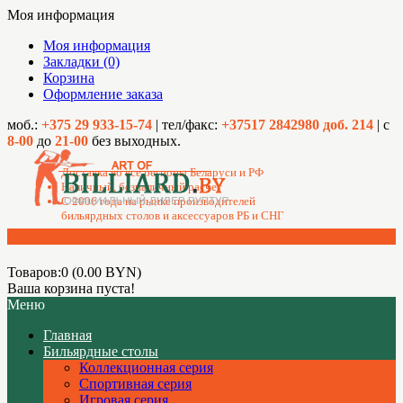
Моя информация
Моя информация
Закладки (0)
Корзина
Оформление заказа
моб.:
+375 29 933-15-74
| тел/факс:
+37517 2842980 доб. 214
| с
8-00
до
21-00
без выходных.
Доставка во все регионы Беларуси и РФ
Наличный, безналичный расчет
C 2006 года на рынке производителей
бильярдных столов и аксессуаров РБ и СНГ
Товаров:0 (0.00 BYN)
Ваша корзина пуста!
Меню
Главная
Бильярдные столы
Коллекционная серия
Спортивная серия
Игровая серия