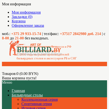
Моя информация
Моя информация
Закладки (0)
Корзина
Оформление заказа
моб.:
+375 29 933-15-74
| тел/факс:
+37517 2842980 доб. 214
| с
8-00
до
21-00
без выходных.
Доставка во все регионы Беларуси и РФ
Наличный, безналичный расчет
C 2006 года на рынке производителей
бильярдных столов и аксессуаров РБ и СНГ
Товаров:0 (0.00 BYN)
Ваша корзина пуста!
Меню
Главная
Бильярдные столы
Коллекционная серия
Спортивная серия
Игровая серия