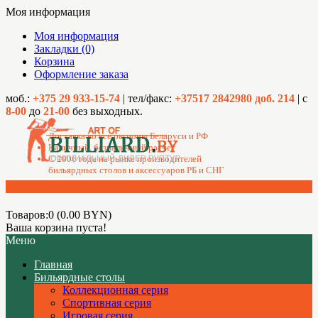
Моя информация
Моя информация
Закладки (0)
Корзина
Оформление заказа
моб.:
+375 29 933-15-74
| тел/факс:
+37517 2842980 доб. 214
| с
8-00
до
21-00
без выходных.
Доставка во все регионы Беларуси и РФ
Наличный, безналичный расчет
C 2006 года на рынке производителей
бильярдных столов и аксессуаров РБ и СНГ
Товаров:0 (0.00 BYN)
Ваша корзина пуста!
Меню
Главная
Бильярдные столы
Коллекционная серия
Спортивная серия
Игровая серия