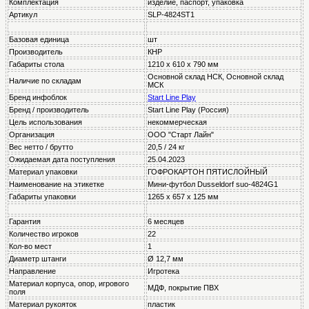
Комплектация
изделие, паспорт, упаковка
Артикул
SLP-4824ST1
Базовая единица
шт
Производитель
КНР
Габариты стола
1210 x 610 x 790 мм
Основной склад НСК, Основной склад
Наличие по складам
МСК
Бренд инфоблок
Start Line Play
Бренд / производитель
Start Line Play (Россия)
Цель использования
некоммерческая
Организация
ООО "Старт Лайн"
Вес нетто / брутто
20,5 / 24 кг
Ожидаемая дата поступления
25.04.2023
Материал упаковки
ГОФРОКАРТОН ПЯТИСЛОЙНЫЙ
Наименование на этикетке
Мини-футбол Dusseldorf suo-4824G1
Габариты упаковки
1265 x 657 x 125 мм
Гарантия
6 месяцев
Количество игроков
22
Кол-во мест
1
Диаметр штанги
Ø 12,7 мм
Направление
Игротека
Материал корпуса, опор, игрового
МДФ, покрытие ПВХ
поля
Материал рукояток
пластик