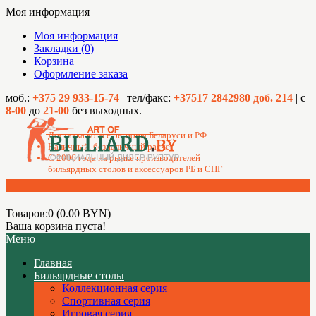
Моя информация
Моя информация
Закладки (0)
Корзина
Оформление заказа
моб.:
+375 29 933-15-74
| тел/факс:
+37517 2842980 доб. 214
| с
8-00
до
21-00
без выходных.
Доставка во все регионы Беларуси и РФ
Наличный, безналичный расчет
C 2006 года на рынке производителей
бильярдных столов и аксессуаров РБ и СНГ
Товаров:0 (0.00 BYN)
Ваша корзина пуста!
Меню
Главная
Бильярдные столы
Коллекционная серия
Спортивная серия
Игровая серия