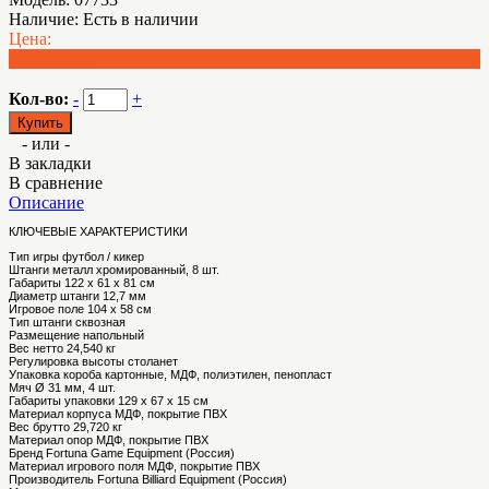
Наличие:
Есть в наличии
Цена:
840.00 BYN
Кол-во:
-
+
- или -
В закладки
В сравнение
Описание
КЛЮЧЕВЫЕ ХАРАКТЕРИСТИКИ
Тип игры
футбол / кикер
Штанги
металл хромированный, 8 шт.
Габариты
122 х 61 х 81 см
Диаметр штанги
12,7 мм
Игровое поле
104 х 58 см
Тип штанги
сквозная
Размещение
напольный
Вес нетто
24,540 кг
Регулировка высоты стола
нет
Упаковка
короба картонные, МДФ, полиэтилен, пенопласт
Мяч
Ø 31 мм, 4 шт.
Габариты упаковки
129 х 67 х 15 см
Материал корпуса
МДФ, покрытие ПВХ
Вес брутто
29,720 кг
Материал опор
МДФ, покрытие ПВХ
Бренд
Fortuna Game Equipment (Россия)
Материал игрового поля
МДФ, покрытие ПВХ
Производитель
Fortuna Billiard Equipment (Россия)