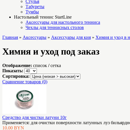
Стулья
Табуреты
Тумбы
Настольный теннис StartLine
Аксессуары для настольного тенниса
Чехлы для теннисных столов
Главная
»
Аксессуары
»
Аксессуары для кия
»
Химия и уход в 
Химия и уход под заказ
Отображение:
список
/
сетка
Показать:
Сортировка:
Сравнение товаров (0)
Средство для чистки латуни 10г
Применяется: для очистки поверхности латунных луз бильярдног
10.00 BYN