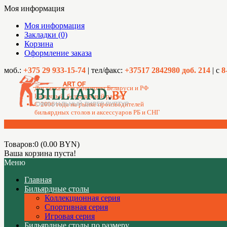
Моя информация
Моя информация
Закладки (0)
Корзина
Оформление заказа
моб.:
+375 29 933-15-74
| тел/факс:
+37517 2842980 доб. 214
| с
8
Доставка во все регионы Беларуси и РФ
Наличный, безналичный расчет
C 2006 года на рынке производителей
бильярдных столов и аксессуаров РБ и СНГ
Товаров:0 (0.00 BYN)
Ваша корзина пуста!
Меню
Главная
Бильярдные столы
Коллекционная серия
Спортивная серия
Игровая серия
Бильярдные столы по размеру