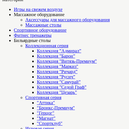
Игры на свежем воздухе
Массажное оборудование
Аксессуары для массажного оборудования
Массажные столы
Спортивное оборудование
Фитнес тренажеры
Бильярдные столы
Коллекционная серия
Коллекция ”Адмирал”
Коллекция ”Барон”
Коллекция ”Витязь-Премиум”
Коллекция ”Маркиз"
Коллекция ”Ричард”
Коллекция ”Русич”
Коллекция ”Самурай”
Коллекция ”Седой Граф”
Коллекция ”Цезарь”
Спортивная серия
"Аттика"
"Бронкс-Премиум"
"Герцог"
"Магнат"
"Спортклуб"
Игровая серия