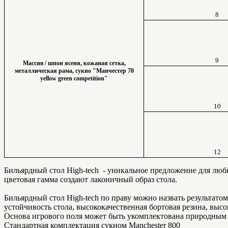
8
9
Массив / шпон ясеня, кожаная сетка,
металлическая рама, сукно "Манчестер 70
yellow green competition"
10
12
Бильярдный стол High-tech - уникальное предложение для люби
цветовая гамма создают лаконичный образ стола.
Бильярдный стол High-tech по праву можно назвать результат
устойчивость стола, высококачественная бортовая резина, вы
Основа игрового поля может быть укомплектована природн
Стандартная комплектация сукном Manchester 800