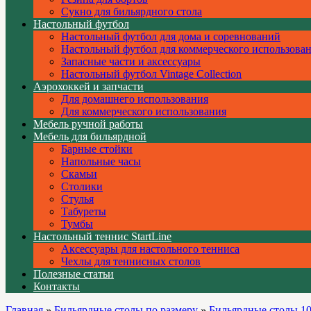
Сукно для бильярдного стола
Настольный футбол
Настольный футбол для дома и соревнований
Настольный футбол для коммерческого использова
Запасные части и аксессуары
Настольный футбол Vintage Collection
Аэрохоккей и запчасти
Для домашнего использования
Для коммерческого использования
Мебель ручной работы
Мебель для бильярдной
Барные стойки
Напольные часы
Скамьи
Столики
Стулья
Табуреты
Тумбы
Настольный теннис StartLine
Аксессуары для настольного тенниса
Чехлы для теннисных столов
Полезные статьи
Контакты
Главная
»
Бильярдные столы по размеру
»
Бильярдные столы 10