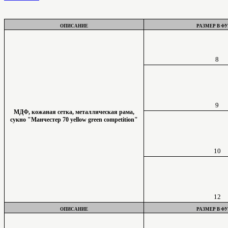
ОПИСАНИЕ
РАЗМЕР В Ф
8
9
МДФ, кожаная сетка, металлическая рама,
сукно "Манчестер 70 yellow green competition"
10
12
ОПИСАНИЕ
РАЗМЕР В Ф