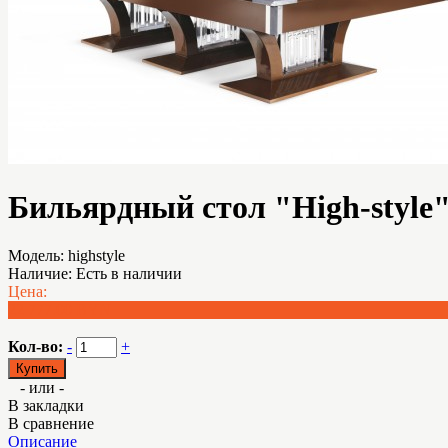
Бильярдный стол "High-style
Модель:
highstyle
Наличие:
Есть в наличии
Цена:
22 777.00 BYN
Кол-во:
-
+
- или -
В закладки
В сравнение
Описание