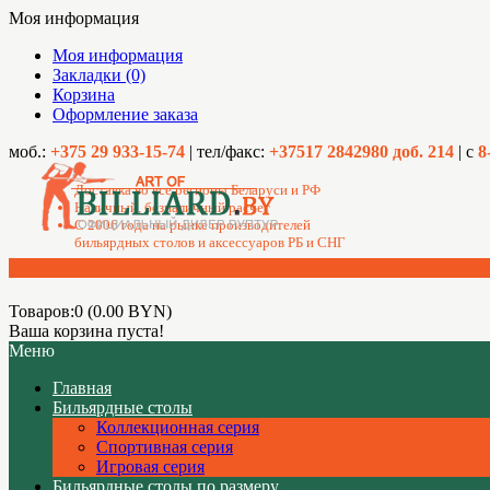
Моя информация
Моя информация
Закладки (0)
Корзина
Оформление заказа
моб.:
+375 29 933-15-74
| тел/факс:
+37517 2842980 доб. 214
| с
8
Доставка во все регионы Беларуси и РФ
Наличный, безналичный расчет
C 2006 года на рынке производителей
бильярдных столов и аксессуаров РБ и СНГ
Товаров:0 (0.00 BYN)
Ваша корзина пуста!
Меню
Главная
Бильярдные столы
Коллекционная серия
Спортивная серия
Игровая серия
Бильярдные столы по размеру