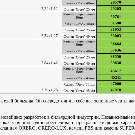
28570
Камень «PBS» 40мм
2,24х1,12
29205
Сланец "Orero" 25 мм
Камень «Super Stonе»
30761
40мм
31590
Камень «PBS» 40мм
31953
Сланец "Orero" 25 мм
2,54х1,27
33003
Сланец "Orero" 40 мм
Камень «Super Stonе»
36664
40мм
37636
Камень «PBS» 40мм
38556
Сланец "Orero" 25 мм
2,84х1,42
39638
Сланец "Orero" 40 мм
Камень «Super Stonе»
43617
45мм
45211
Камень «PBS» 45мм
47006
Сланец "Orero"35 мм
3,50х1,75
47978
Сланец "Orero" 45 мм
телей бильярда. Он сосредоточил в себе все основные черты да
ом новейших разработок в бильярдной индустрии. Независимый 
сококачественное сукно обеспечивают прекрасные игровые харак
ым сланцем ORERO, ORERO-LUX, камень PBS или камень SUPE