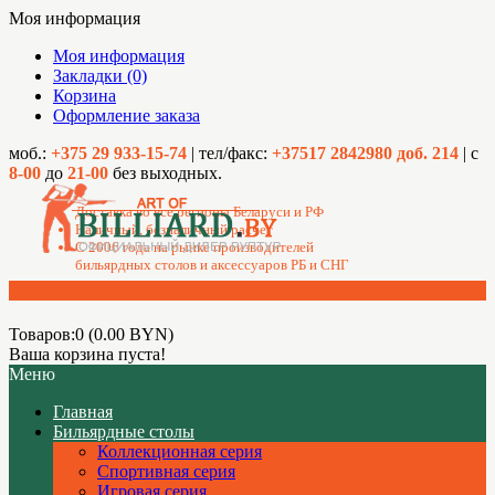
Моя информация
Моя информация
Закладки (0)
Корзина
Оформление заказа
моб.:
+375 29 933-15-74
| тел/факс:
+37517 2842980 доб. 214
| с
8-00
до
21-00
без выходных.
Доставка во все регионы Беларуси и РФ
Наличный, безналичный расчет
C 2006 года на рынке производителей
бильярдных столов и аксессуаров РБ и СНГ
Товаров:0 (0.00 BYN)
Ваша корзина пуста!
Меню
Главная
Бильярдные столы
Коллекционная серия
Спортивная серия
Игровая серия