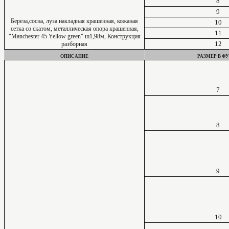
8
9
Береза,сосна, луза накладная крашенная, кожаная
10
сетка со скатом, металлическая опора крашенная,
11
"Manchester 45 Yellow green" ш1,98м, Конструкция
12
разборная
ОПИСАНИЕ
РАЗМЕР В Ф
7
8
9
10