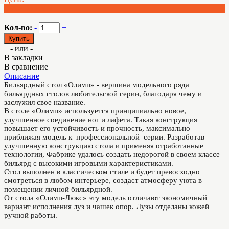
9 798.00 BYN
Кол-во:
-
+
- или -
В закладки
В сравнение
Описание
Бильярдный стол «Олимп» - вершина модельного ряда
бильярдных столов любительской серии, благодаря чему и
заслужил свое название.
В столе «Олимп» используется принципиально новое,
улучшенное соединение ног и лафета. Такая конструкция
повышает его устойчивость и прочность, максимально
приближая модель к профессиональной серии. Разработав
улучшенную конструкцию стола и применяя отработанные
технологии, Фабрике удалось создать недорогой в своем классе
бильярд с высокими игровыми характеристиками.
Стол выполнен в классическом стиле и будет превосходно
смотреться в любом интерьере, создаст атмосферу уюта в
помещении личной бильярдной.
От стола «Олимп-Люкс» эту модель отличают экономичный
вариант исполнения луз и чашек опор. Лузы отделаны кожей
ручной работы.