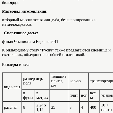
бильярда.
Материал изготовления:
отборный массив ясеня или дуба, без шпонирования и
металлокаркасов.
Спортивное досье:
финал Чемпионата Европы 2011
К бильярдному столу "Русич" также предлагаются киевница и
светильник, объединенные общей стилистикой.
Размеры и вес:
толщина
размер игр.
плиты,
кол-во
транспортир
поля
мм
вид игры
в
в
вес,
плит
ног
упако
футах
метрах
кг
2,24 x
10 +
р.п./пул
8
25
3
4
400
1,12
пли