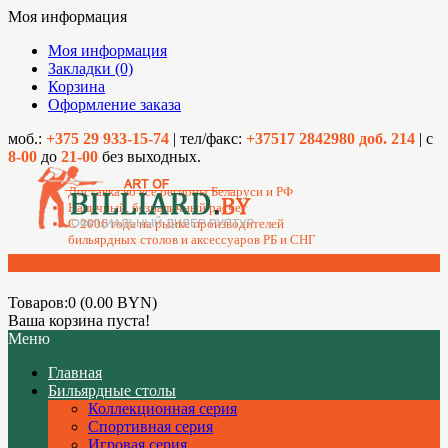
Моя информация
Моя информация
Закладки (0)
Корзина
Оформление заказа
моб.:
+375 29 933-15-74
| тел/факс:
+37517 2842980 доб. 214
| с
8-00
до
21-00
без выходных.
Доставка во все регионы Беларуси и РФ
Наличный, безналичный расчет
C 2006 года на рынке производителей
бильярдных столов и аксессуаров РБ и СНГ
Товаров:0 (0.00 BYN)
Ваша корзина пуста!
Меню
Главная
Бильярдные столы
Коллекционная серия
Спортивная серия
Игровая серия