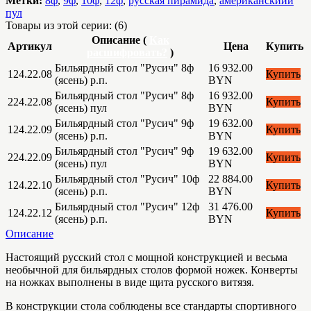
Метки:
8ф
,
9ф
,
10ф
,
12ф
,
русская пирамида
,
американскиий
пул
Товары из этой серии: (6)
Описание (
Как
Артикул
Цена
Купить
расшифровать?
)
Бильярдный стол "Русич" 8ф
16 932.00
124.22.08
Купить
(ясень) р.п.
BYN
Бильярдный стол "Русич" 8ф
16 932.00
224.22.08
Купить
(ясень) пул
BYN
Бильярдный стол "Русич" 9ф
19 632.00
124.22.09
Купить
(ясень) р.п.
BYN
Бильярдный стол "Русич" 9ф
19 632.00
224.22.09
Купить
(ясень) пул
BYN
Бильярдный стол "Русич" 10ф
22 884.00
124.22.10
Купить
(ясень) р.п.
BYN
Бильярдный стол "Русич" 12ф
31 476.00
124.22.12
Купить
(ясень) р.п.
BYN
Описание
Настоящий русский стол с мощной конструкцией и весьма
необычной для бильярдных столов формой ножек. Конверты
на ножках выполнены в виде щита русского витязя.
В конструкции стола соблюдены все стандарты спортивного