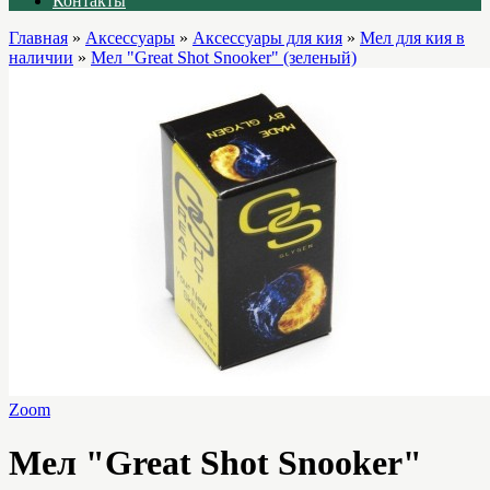
Контакты
Главная
»
Аксессуары
»
Аксессуары для кия
»
Мел для кия в
наличии
»
Мел "Great Shot Snooker" (зеленый)
Zoom
Мел "Great Shot Snooker"