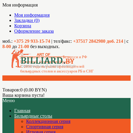
Моя информация
Моя информация
Закладки (0)
Корзина
Оформление заказа
моб.:
+375 29 933-15-74
| тел/факс:
+37517 2842980 доб. 214
| с
8-00
до
21-00
без выходных.
Доставка во все регионы Беларуси и РФ
Наличный, безналичный расчет
C 2006 года на рынке производителей
бильярдных столов и аксессуаров РБ и СНГ
Товаров:0 (0.00 BYN)
Ваша корзина пуста!
Меню
Главная
Бильярдные столы
Коллекционная серия
Спортивная серия
Игровая серия