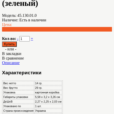
(зеленый)
Модель:
45.130.01.0
Наличие:
Есть в наличии
Цена:
99.20 BYN
Кол-во:
-
+
- или -
В закладки
В сравнение
Описание
Характеристики
Вес нетто
14 гр.
Вес брутто
29 гр.
Упаковка
картонная коробка
Габариты упаковки
5,58 х 3,2 х 3,26 см
ДхШхВ
2,27 х 2,25 х 2,03 см
Упаковано по
1 шт.
Страна происхождения
Украина