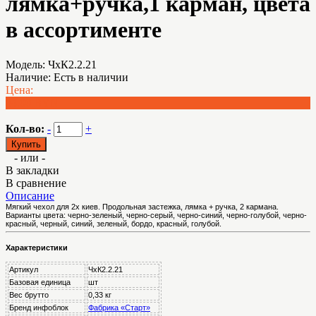
лямка+ручка,1 карман, цвета
в ассортименте
Модель:
ЧхК2.2.21
Наличие:
Есть в наличии
Цена:
84.00 BYN
Кол-во:
-
+
- или -
В закладки
В сравнение
Описание
Мягкий чехол для 2х киев. Продольная застежка, лямка + ручка, 2 кармана.
Варианты цвета: черно-зеленый, черно-серый, черно-синий, черно-голубой, черно-
красный, черный, синий, зеленый, бордо, красный, голубой.
Характеристики
Артикул
ЧхК2.2.21
Базовая единица
шт
Вес брутто
0,33 кг
Бренд инфоблок
Фабрика «Старт»