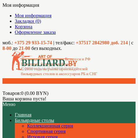
Моя информация
Моя информация
Закладки (0)
Корзина
Оформление заказа
моб.:
+375 29 933-15-74
| тел/факс:
+37517 2842980 доб. 214
| с
8-00
до
21-00
без выходных.
Доставка во все регионы Беларуси и РФ
Наличный, безналичный расчет
C 2006 года на рынке производителей
бильярдных столов и аксессуаров РБ и СНГ
Товаров:0 (0.00 BYN)
Ваша корзина пуста!
Меню
Главная
Бильярдные столы
Коллекционная серия
Спортивная серия
Игровая серия