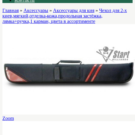
Контакты
Главная
»
Аксессуары
»
Аксессуары для кия
»
Чехол для 2-х
киев,мягкий,отделка-кожа,продольная застёжка,
лямка+ручка,1 карман, цвета в ассортименте
Zoom