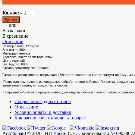
229.00 BYN
Кол-во:
-
+
- или -
В закладки
В сравнение
Описание
Размер стола:
12 футов
Вес нетто:
660 г
Материал:
нейлон
Упаковка:
пакет полиэтиленовый
Цвет:
зеленый
Вес брутто:
680 г
Страна производства:
Россия
Стильное декоративное покрывало «Элегант» полностью соответствует своему назва
Покрывало выполнено из специально обработанного нейлона. Пропитка придает ткан
закрывала и борта, и лузы, и часть опоры.
Покрывало «Элегант» предназначено для защиты сукна и стола от неблагоприятных 
Сборка бильярдных столов
О магазине
Условия оплаты и доставки
Как расшифровать модель товара?
Artofbilliard © 2026 | ИП Досин С.Н. Свидетельство № 69038