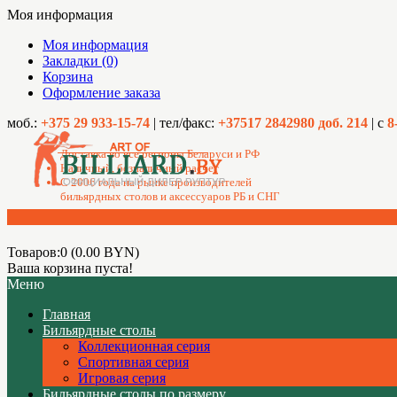
Моя информация
Моя информация
Закладки (0)
Корзина
Оформление заказа
моб.:
+375 29 933-15-74
| тел/факс:
+37517 2842980 доб. 214
| с
8
Доставка во все регионы Беларуси и РФ
Наличный, безналичный расчет
C 2006 года на рынке производителей
бильярдных столов и аксессуаров РБ и СНГ
Товаров:0 (0.00 BYN)
Ваша корзина пуста!
Меню
Главная
Бильярдные столы
Коллекционная серия
Спортивная серия
Игровая серия
Бильярдные столы по размеру