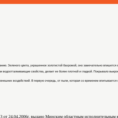
нию. Зеленого цвета, украшенное золотистой бахромой, оно замечательно впишется в
и водоотталкивающие свойства, делает ее более плотной и гладкой. Покрывало выкро
внешних воздействий. В первую очередь, от пыли, которая со временем впитывается в
6723 от 24.04.2006г. выдано Минским областным исполнительным 