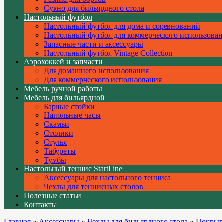
Сукно для бильярдного стола
Настольный футбол
Настольный футбол для дома и соревнований
Настольный футбол для коммерческого использова
Запасные части и аксессуары
Настольный футбол Vintage Collection
Аэрохоккей и запчасти
Для домашнего использования
Для коммерческого использования
Мебель ручной работы
Мебель для бильярдной
Барные стойки
Напольные часы
Скамьи
Столики
Стулья
Табуреты
Тумбы
Настольный теннис StartLine
Аксессуары для настольного тенниса
Чехлы для теннисных столов
Полезные статьи
Контакты
Главная
»
Аксессуары
»
Чехлы для бильярдного стола
»
Покрыва