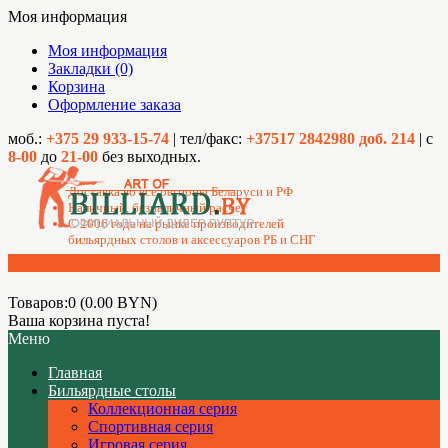
Моя информация
Моя информация
Закладки (0)
Корзина
Оформление заказа
моб.:
+375 29 933-15-74
| тел/факс:
+37517 2842980 доб. 214
| с
8-00
до
21-00
без выходных.
Доставка во все регионы Беларуси и РФ
Наличный, безналичный расчет
C 2006 года на рынке производителей
бильярдных столов и аксессуаров РБ и СНГ
Товаров:0 (0.00 BYN)
Ваша корзина пуста!
Меню
Главная
Бильярдные столы
Коллекционная серия
Спортивная серия
Игровая серия