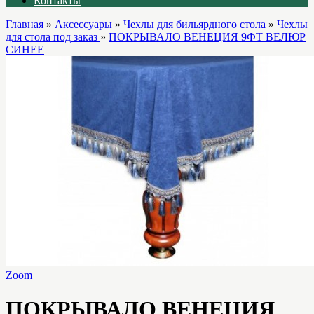
Контакты
Главная
»
Аксессуары
»
Чехлы для бильярдного стола
»
Чехлы
для стола под заказ
»
ПОКРЫВАЛО ВЕНЕЦИЯ 9ФТ ВЕЛЮР
СИНЕЕ
Zoom
ПОКРЫВАЛО ВЕНЕЦИЯ