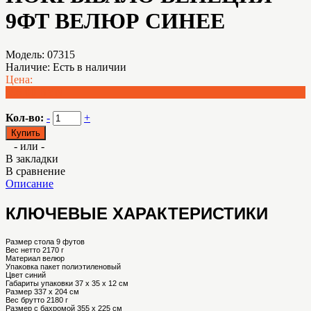
9ФТ ВЕЛЮР СИНЕЕ
Модель:
07315
Наличие:
Есть в наличии
Цена:
595.00 BYN
Кол-во:
-
+
- или -
В закладки
В сравнение
Описание
КЛЮЧЕВЫЕ ХАРАКТЕРИСТИКИ
Размер стола
9 футов
Вес нетто
2170 г
Материал
велюр
Упаковка
пакет полиэтиленовый
Цвет
синий
Габариты упаковки
37 х 35 х 12 см
Размер
337 x 204 см
Вес брутто
2180 г
Размер с бахромой
355 x 225 см