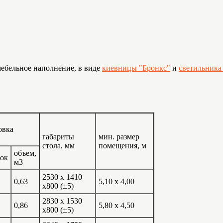
мебельное наполнение, в виде
киевницы "Бронкс"
и
светильника
овка
габариты
мин. размер
стола, мм
помещения, м
объем,
вок
м3
2530 x 1410
0,63
5,10 x 4,00
ты
x800 (±5)
2830 x 1530
0,86
5,80 x 4,50
ты
x800 (±5)