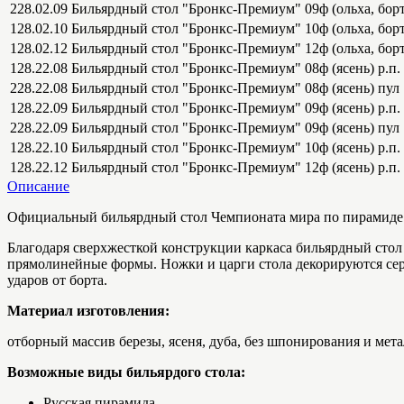
228.02.09
Бильярдный стол "Бронкс-Премиум" 09ф (ольха, борт
128.02.10
Бильярдный стол "Бронкс-Премиум" 10ф (ольха, борт 
128.02.12
Бильярдный стол "Бронкс-Премиум" 12ф (ольха, борт 
128.22.08
Бильярдный стол "Бронкс-Премиум" 08ф (ясень) р.п.
228.22.08
Бильярдный стол "Бронкс-Премиум" 08ф (ясень) пул
128.22.09
Бильярдный стол "Бронкс-Премиум" 09ф (ясень) р.п.
228.22.09
Бильярдный стол "Бронкс-Премиум" 09ф (ясень) пул
128.22.10
Бильярдный стол "Бронкс-Премиум" 10ф (ясень) р.п.
128.22.12
Бильярдный стол "Бронкс-Премиум" 12ф (ясень) р.п.
Описание
Официальный бильярдный стол Чемпионата мира по пирамиде
Благодаря сверхжесткой конструкции каркаса бильярдный стол 
прямолинейные формы. Ножки и царги стола декорируются се
ударов от борта.
Материал изготовления:
отборный массив березы, ясеня, дуба, без шпонирования и мета
Возможные виды бильярдого стола:
Русская пирамида