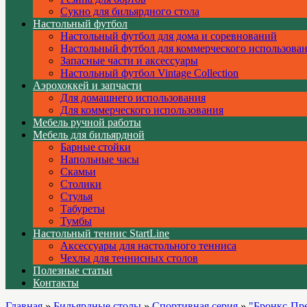
Сукно для бильярдного стола
Настольный футбол
Настольный футбол для дома и соревнований
Настольный футбол для коммерческого использова
Запасные части и аксессуары
Настольный футбол Vintage Collection
Аэрохоккей и запчасти
Для домашнего использования
Для коммерческого использования
Мебель ручной работы
Мебель для бильярдной
Барные стойки
Напольные часы
Скамьи
Столики
Стулья
Табуреты
Тумбы
Настольный теннис StartLine
Аксессуары для настольного тенниса
Чехлы для теннисных столов
Полезные статьи
Контакты
Главная
»
Бильярдные столы
»
Спортивная серия
»
"Бронкс-Пр