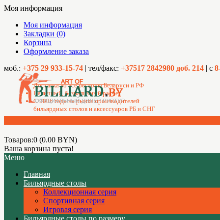
Моя информация
Моя информация
Закладки (0)
Корзина
Оформление заказа
моб.:
+375 29 933-15-74
| тел/факс:
+37517 2842980 доб. 214
| с
8
Доставка во все регионы Беларуси и РФ
Наличный, безналичный расчет
C 2006 года на рынке производителей
бильярдных столов и аксессуаров РБ и СНГ
Товаров:0 (0.00 BYN)
Ваша корзина пуста!
Меню
Главная
Бильярдные столы
Коллекционная серия
Спортивная серия
Игровая серия
Бильярдные столы по размеру