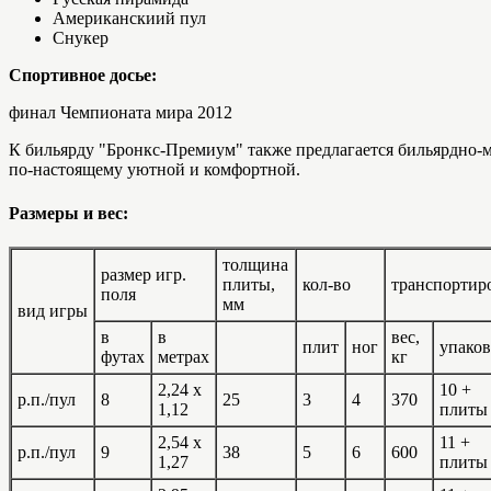
Американскиий пул
Снукер
Спортивное досье:
финал Чемпионата мира 2012
К бильярду "Бронкс-Премиум" также предлагается бильярдно-
по-настоящему уютной и комфортной.
Размеры и вес:
толщина
размер игр.
плиты,
кол-во
транспортир
поля
мм
вид игры
в
в
вес,
плит
ног
упако
футах
метрах
кг
2,24 x
10 +
р.п./пул
8
25
3
4
370
1,12
пли
2,54 x
11 +
р.п./пул
9
38
5
6
600
1,27
пли