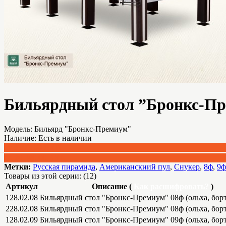
Бильярдный стол ”Бронкс-П
Модель:
Бильярд "Бронкс-Премиум"
Наличие:
Есть в наличии
от 9 972.00 BYN
до 26 340.00 BYN
Метки:
Русская пирамида
,
Американскиий пул
,
Снукер
,
8ф
,
9ф
Товары из этой серии: (12)
Артикул
Описание (
Как расшифровать?
)
128.02.08
Бильярдный стол "Бронкс-Премиум" 08ф (ольха, борт 
228.02.08
Бильярдный стол "Бронкс-Премиум" 08ф (ольха, борт
128.02.09
Бильярдный стол "Бронкс-Премиум" 09ф (ольха, борт 